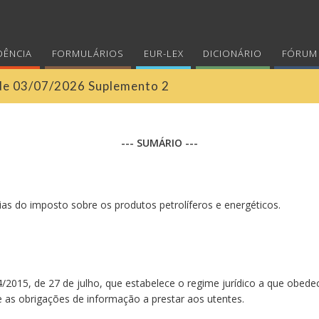
DÊNCIA
FORMULÁRIOS
EUR-LEX
DICIONÁRIO
FÓRUM 
I de 03/07/2026 Suplemento 2
--- SUMÁRIO ---
rias do imposto sobre os produtos petrolíferos e energéticos.
24/2015, de 27 de julho, que estabelece o regime jurídico a que obed
 as obrigações de informação a prestar aos utentes.