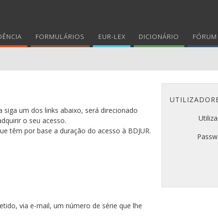
DÊNCIA
FORMULÁRIOS
EUR-LEX
DICIONÁRIO
FÓRUM 
UTILIZADOR
 siga um dos links abaixo, será direcionado
Utiliz
adquirir o seu acesso.
 que têm por base a duração do acesso à BDJUR.
Passw
tido, via e-mail, um número de série que lhe