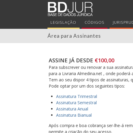
LEGISLAÇÃO
CÓDIGOS
JURISPRU
Área para Assinantes
ASSINE JÁ DESDE
€100,00
Para subscrever ou renovar a sua assinatura
para a Livraria Almedina.net , onde poderá 
Tem ao seu dispor 4 tipos de assinaturas,
Pode optar por um dos seguintes tipos:
Assinatura Trimestral
Assinatura Semestral
Assinatura Anual
Assinatura Bianual
Após compra e boa cobrança ser-lhe-á reme
permite a criação do seu acesso.