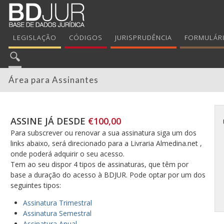
LEGISLAÇÃO
CÓDIGOS
JURISPRUDÊNCIA
FORMULÁR
Área para Assinantes
ASSINE JÁ DESDE
€100,00
Para subscrever ou renovar a sua assinatura siga um dos
links abaixo, será direcionado para a Livraria Almedina.net ,
onde poderá adquirir o seu acesso.
Tem ao seu dispor 4 tipos de assinaturas, que têm por
base a duração do acesso à BDJUR. Pode optar por um dos
seguintes tipos:
Assinatura Trimestral
Assinatura Semestral
Assinatura Anual