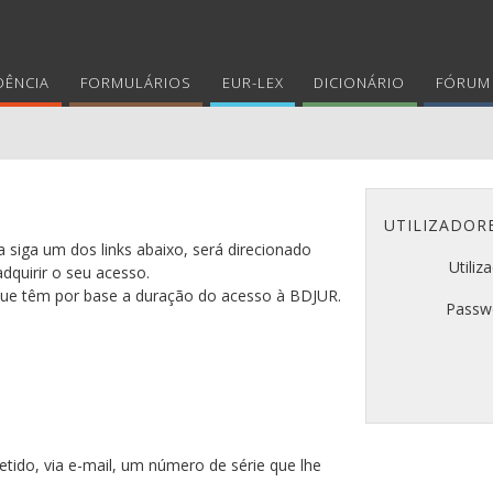
DÊNCIA
FORMULÁRIOS
EUR-LEX
DICIONÁRIO
FÓRUM 
UTILIZADOR
 siga um dos links abaixo, será direcionado
Utiliz
adquirir o seu acesso.
 que têm por base a duração do acesso à BDJUR.
Passw
tido, via e-mail, um número de série que lhe