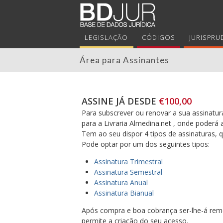
LEGISLAÇÃO
CÓDIGOS
JURISPRU
Área para Assinantes
ASSINE JÁ DESDE
€100,00
Para subscrever ou renovar a sua assinatura
para a Livraria Almedina.net , onde poderá 
Tem ao seu dispor 4 tipos de assinaturas,
Pode optar por um dos seguintes tipos:
Assinatura Trimestral
Assinatura Semestral
Assinatura Anual
Assinatura Bianual
Após compra e boa cobrança ser-lhe-á reme
permite a criação do seu acesso.