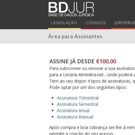
LEGISLAÇÃO
CÓDIGOS
JURISPRU
Área para Assinantes
ASSINE JÁ DESDE
€100,00
Para subscrever ou renovar a sua assinatura
para a Livraria Almedina.net , onde poderá 
Tem ao seu dispor 4 tipos de assinaturas,
Pode optar por um dos seguintes tipos:
Assinatura Trimestral
Assinatura Semestral
Assinatura Anual
Assinatura Bianual
Após compra e boa cobrança ser-lhe-á reme
permite a criação do seu acesso.