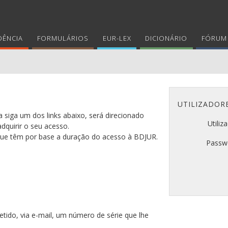
DÊNCIA
FORMULÁRIOS
EUR-LEX
DICIONÁRIO
FÓRUM 
UTILIZADOR
 siga um dos links abaixo, será direcionado
Utiliz
adquirir o seu acesso.
 que têm por base a duração do acesso à BDJUR.
Passw
tido, via e-mail, um número de série que lhe