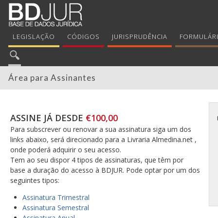
LEGISLAÇÃO
CÓDIGOS
JURISPRUDÊNCIA
FORMULÁR
Área para Assinantes
ASSINE JÁ DESDE
€100,00
Para subscrever ou renovar a sua assinatura siga um dos
links abaixo, será direcionado para a Livraria Almedina.net ,
onde poderá adquirir o seu acesso.
Tem ao seu dispor 4 tipos de assinaturas, que têm por
base a duração do acesso à BDJUR. Pode optar por um dos
seguintes tipos:
Assinatura Trimestral
Assinatura Semestral
Assinatura Anual