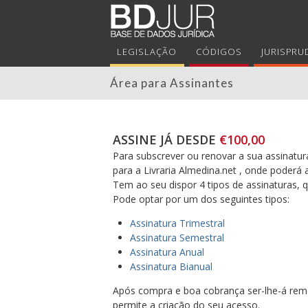
LEGISLAÇÃO
CÓDIGOS
JURISPRU
Área para Assinantes
ASSINE JÁ DESDE
€100,00
Para subscrever ou renovar a sua assinatura
para a Livraria Almedina.net , onde poderá 
Tem ao seu dispor 4 tipos de assinaturas,
Pode optar por um dos seguintes tipos:
Assinatura Trimestral
Assinatura Semestral
Assinatura Anual
Assinatura Bianual
Após compra e boa cobrança ser-lhe-á reme
permite a criação do seu acesso.