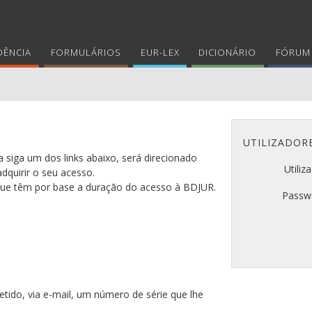
DÊNCIA
FORMULÁRIOS
EUR-LEX
DICIONÁRIO
FÓRUM 
UTILIZADOR
 siga um dos links abaixo, será direcionado
Utiliz
adquirir o seu acesso.
 que têm por base a duração do acesso à BDJUR.
Passw
tido, via e-mail, um número de série que lhe