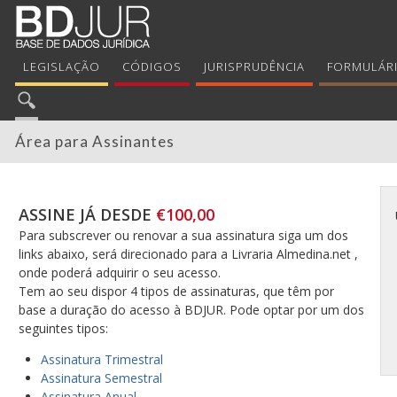
LEGISLAÇÃO
CÓDIGOS
JURISPRUDÊNCIA
FORMULÁR
Área para Assinantes
ASSINE JÁ DESDE
€100,00
Para subscrever ou renovar a sua assinatura siga um dos
links abaixo, será direcionado para a Livraria Almedina.net ,
onde poderá adquirir o seu acesso.
Tem ao seu dispor 4 tipos de assinaturas, que têm por
base a duração do acesso à BDJUR. Pode optar por um dos
seguintes tipos:
Assinatura Trimestral
Assinatura Semestral
Assinatura Anual