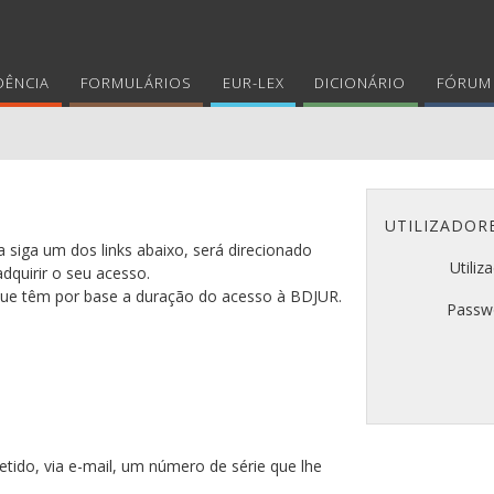
DÊNCIA
FORMULÁRIOS
EUR-LEX
DICIONÁRIO
FÓRUM 
UTILIZADOR
 siga um dos links abaixo, será direcionado
Utiliz
adquirir o seu acesso.
 que têm por base a duração do acesso à BDJUR.
Passw
tido, via e-mail, um número de série que lhe