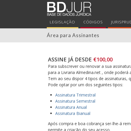
LEGISLAÇÃO
CÓDIGOS
JURISPRU
Área para Assinantes
ASSINE JÁ DESDE
€100,00
Para subscrever ou renovar a sua assinatura
para a Livraria Almedina.net , onde poderá 
Tem ao seu dispor 4 tipos de assinaturas,
Pode optar por um dos seguintes tipos:
Assinatura Trimestral
Assinatura Semestral
Assinatura Anual
Assinatura Bianual
Após compra e boa cobrança ser-lhe-á reme
permite a criação do seu acesso.