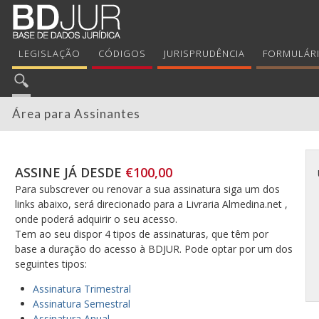
LEGISLAÇÃO
CÓDIGOS
JURISPRUDÊNCIA
FORMULÁR
Área para Assinantes
ASSINE JÁ DESDE
€100,00
Para subscrever ou renovar a sua assinatura siga um dos
links abaixo, será direcionado para a Livraria Almedina.net ,
onde poderá adquirir o seu acesso.
Tem ao seu dispor 4 tipos de assinaturas, que têm por
base a duração do acesso à BDJUR. Pode optar por um dos
seguintes tipos:
Assinatura Trimestral
Assinatura Semestral
Assinatura Anual