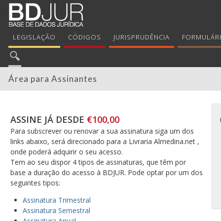
LEGISLAÇÃO
CÓDIGOS
JURISPRUDÊNCIA
FORMULÁR
Área para Assinantes
ASSINE JÁ DESDE
€100,00
Para subscrever ou renovar a sua assinatura siga um dos
links abaixo, será direcionado para a Livraria Almedina.net ,
onde poderá adquirir o seu acesso.
Tem ao seu dispor 4 tipos de assinaturas, que têm por
base a duração do acesso à BDJUR. Pode optar por um dos
seguintes tipos:
Assinatura Trimestral
Assinatura Semestral
Assinatura Anual