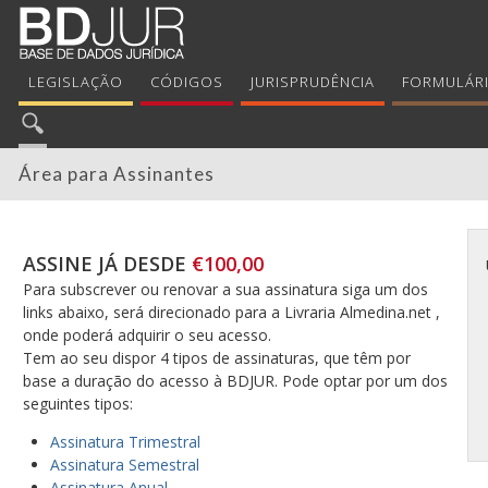
LEGISLAÇÃO
CÓDIGOS
JURISPRUDÊNCIA
FORMULÁR
Área para Assinantes
ASSINE JÁ DESDE
€100,00
Para subscrever ou renovar a sua assinatura siga um dos
links abaixo, será direcionado para a Livraria Almedina.net ,
onde poderá adquirir o seu acesso.
Tem ao seu dispor 4 tipos de assinaturas, que têm por
base a duração do acesso à BDJUR. Pode optar por um dos
seguintes tipos:
Assinatura Trimestral
Assinatura Semestral
Assinatura Anual