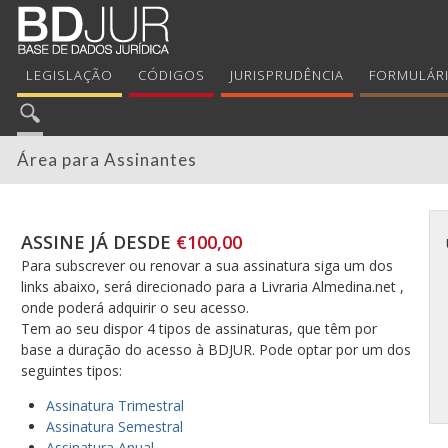
LEGISLAÇÃO
CÓDIGOS
JURISPRUDÊNCIA
FORMULÁR
Área para Assinantes
ASSINE JÁ DESDE
€100,00
Para subscrever ou renovar a sua assinatura siga um dos
links abaixo, será direcionado para a Livraria Almedina.net ,
onde poderá adquirir o seu acesso.
Tem ao seu dispor 4 tipos de assinaturas, que têm por
base a duração do acesso à BDJUR. Pode optar por um dos
seguintes tipos:
Assinatura Trimestral
Assinatura Semestral
Assinatura Anual