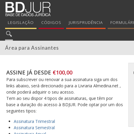
LEGISLAÇÃO
CÓDIGOS
JURISPRUDÊNCIA
FORMULÁR
Área para Assinantes
ASSINE JÁ DESDE
€100,00
Para subscrever ou renovar a sua assinatura siga um dos
links abaixo, será direcionado para a Livraria Almedina.net ,
onde poderá adquirir o seu acesso.
Tem ao seu dispor 4 tipos de assinaturas, que têm por
base a duração do acesso à BDJUR. Pode optar por um dos
seguintes tipos:
Assinatura Trimestral
Assinatura Semestral
Assinatura Anual