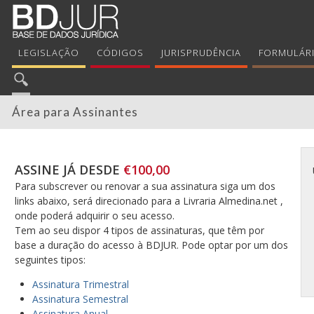
LEGISLAÇÃO
CÓDIGOS
JURISPRUDÊNCIA
FORMULÁR
Área para Assinantes
ASSINE JÁ DESDE
€100,00
Para subscrever ou renovar a sua assinatura siga um dos
links abaixo, será direcionado para a Livraria Almedina.net ,
onde poderá adquirir o seu acesso.
Tem ao seu dispor 4 tipos de assinaturas, que têm por
base a duração do acesso à BDJUR. Pode optar por um dos
seguintes tipos:
Assinatura Trimestral
Assinatura Semestral
Assinatura Anual