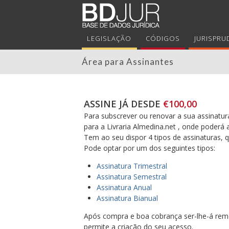
LEGISLAÇÃO
CÓDIGOS
JURISPRU
Área para Assinantes
ASSINE JÁ DESDE
€100,00
Para subscrever ou renovar a sua assinatura
para a Livraria Almedina.net , onde poderá 
Tem ao seu dispor 4 tipos de assinaturas,
Pode optar por um dos seguintes tipos:
Assinatura Trimestral
Assinatura Semestral
Assinatura Anual
Assinatura Bianual
Após compra e boa cobrança ser-lhe-á reme
permite a criação do seu acesso.