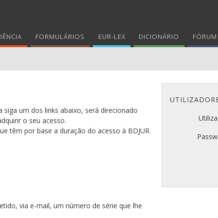
DÊNCIA
FORMULÁRIOS
EUR-LEX
DICIONÁRIO
FÓRUM 
UTILIZADOR
 siga um dos links abaixo, será direcionado
Utiliz
adquirir o seu acesso.
 que têm por base a duração do acesso à BDJUR.
Passw
tido, via e-mail, um número de série que lhe