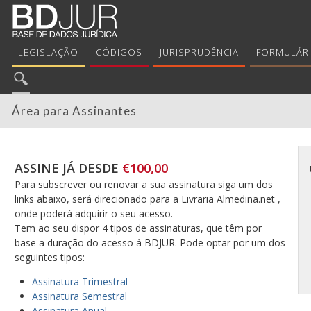
LEGISLAÇÃO
CÓDIGOS
JURISPRUDÊNCIA
FORMULÁR
Área para Assinantes
ASSINE JÁ DESDE
€100,00
Para subscrever ou renovar a sua assinatura siga um dos
links abaixo, será direcionado para a Livraria Almedina.net ,
onde poderá adquirir o seu acesso.
Tem ao seu dispor 4 tipos de assinaturas, que têm por
base a duração do acesso à BDJUR. Pode optar por um dos
seguintes tipos:
Assinatura Trimestral
Assinatura Semestral
Assinatura Anual