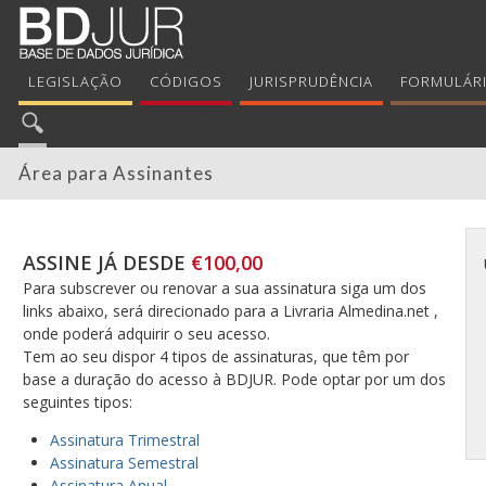
LEGISLAÇÃO
CÓDIGOS
JURISPRUDÊNCIA
FORMULÁR
Área para Assinantes
ASSINE JÁ DESDE
€100,00
Para subscrever ou renovar a sua assinatura siga um dos
links abaixo, será direcionado para a Livraria Almedina.net ,
onde poderá adquirir o seu acesso.
Tem ao seu dispor 4 tipos de assinaturas, que têm por
base a duração do acesso à BDJUR. Pode optar por um dos
seguintes tipos:
Assinatura Trimestral
Assinatura Semestral
Assinatura Anual