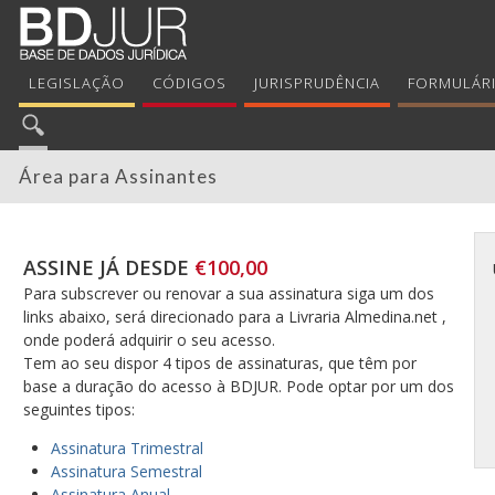
LEGISLAÇÃO
CÓDIGOS
JURISPRUDÊNCIA
FORMULÁR
Área para Assinantes
ASSINE JÁ DESDE
€100,00
Para subscrever ou renovar a sua assinatura siga um dos
links abaixo, será direcionado para a Livraria Almedina.net ,
onde poderá adquirir o seu acesso.
Tem ao seu dispor 4 tipos de assinaturas, que têm por
base a duração do acesso à BDJUR. Pode optar por um dos
seguintes tipos:
Assinatura Trimestral
Assinatura Semestral
Assinatura Anual