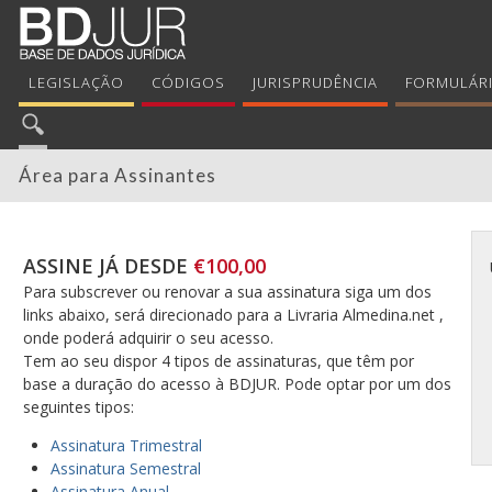
LEGISLAÇÃO
CÓDIGOS
JURISPRUDÊNCIA
FORMULÁR
Área para Assinantes
ASSINE JÁ DESDE
€100,00
Para subscrever ou renovar a sua assinatura siga um dos
links abaixo, será direcionado para a Livraria Almedina.net ,
onde poderá adquirir o seu acesso.
Tem ao seu dispor 4 tipos de assinaturas, que têm por
base a duração do acesso à BDJUR. Pode optar por um dos
seguintes tipos:
Assinatura Trimestral
Assinatura Semestral
Assinatura Anual