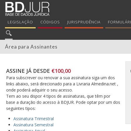
LEGISLAÇÃO
CÓDIGOS
JURISPRUDÊNCIA
FORMULÁR
Área para Assinantes
ASSINE JÁ DESDE
€100,00
Para subscrever ou renovar a sua assinatura siga um dos
links abaixo, será direcionado para a Livraria Almedina.net ,
onde poderá adquirir o seu acesso.
Tem ao seu dispor 4 tipos de assinaturas, que têm por
base a duração do acesso à BDJUR. Pode optar por um dos
seguintes tipos:
Assinatura Trimestral
Assinatura Semestral
Assinatura Anual