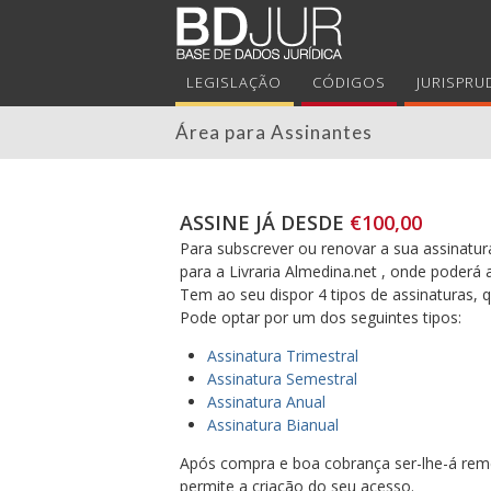
LEGISLAÇÃO
CÓDIGOS
JURISPRU
Área para Assinantes
ASSINE JÁ DESDE
€100,00
Para subscrever ou renovar a sua assinatura
para a Livraria Almedina.net , onde poderá 
Tem ao seu dispor 4 tipos de assinaturas,
Pode optar por um dos seguintes tipos:
Assinatura Trimestral
Assinatura Semestral
Assinatura Anual
Assinatura Bianual
Após compra e boa cobrança ser-lhe-á reme
permite a criação do seu acesso.