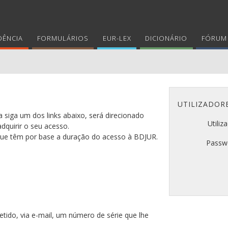
DÊNCIA
FORMULÁRIOS
EUR-LEX
DICIONÁRIO
FÓRUM 
UTILIZADOR
 siga um dos links abaixo, será direcionado
Utiliz
adquirir o seu acesso.
 que têm por base a duração do acesso à BDJUR.
Passw
tido, via e-mail, um número de série que lhe