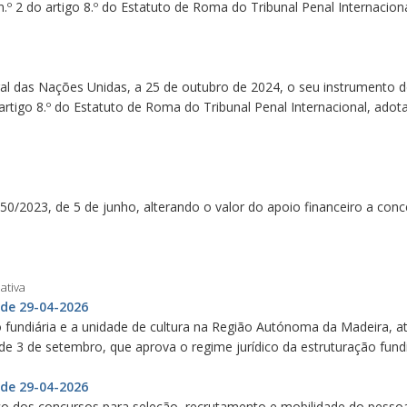
 n.º 2 do artigo 8.º do Estatuto de Roma do Tribunal Penal Internaci
al das Nações Unidas, a 25 de outubro de 2024, o seu instrumento de
o artigo 8.º do Estatuto de Roma do Tribunal Penal Internacional, ad
150/2023, de 5 de junho, alterando o valor do apoio financeiro a conc
ativa
 de 29-04-2026
o fundiária e a unidade de cultura na Região Autónoma da Madeira, a
 de 3 de setembro, que aprova o regime jurídico da estruturação fundi
 de 29-04-2026
ico dos concursos para seleção, recrutamento e mobilidade do pesso