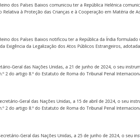
 Reino dos Países Baixos comunicou ter a República Helénica comuni
o Relativa à Proteção das Crianças e à Cooperação em Matéria de Ad
Reino dos Países Baixos notificou ter a República da Índia formulad
da Exigência da Legalização dos Atos Públicos Estrangeiros, adotada
tário-Geral das Nações Unidas, a 21 de junho de 2024, o seu instrum
 n.º 2 do artigo 8.º do Estatuto de Roma do Tribunal Penal Internaci
ecretário-Geral das Nações Unidas, a 15 de abril de 2024, o seu instr
 n.º 2 do artigo 8.º do Estatuto de Roma do Tribunal Penal Internaci
Secretário-Geral das Nações Unidas, a 25 de junho de 2024, o seu ins