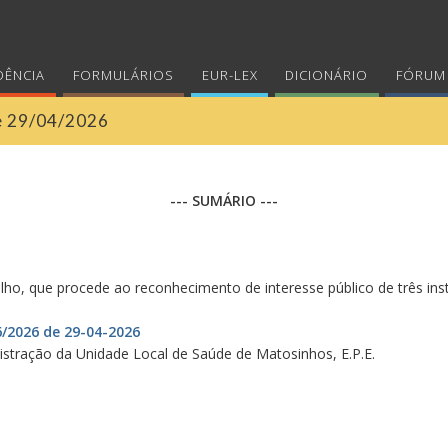
DÊNCIA
FORMULÁRIOS
EUR-LEX
DICIONÁRIO
FÓRUM 
de 29/04/2026
--- SUMÁRIO ---
ulho, que procede ao reconhecimento de interesse público de três inst
6/2026 de 29-04-2026
tração da Unidade Local de Saúde de Matosinhos, E.P.E.