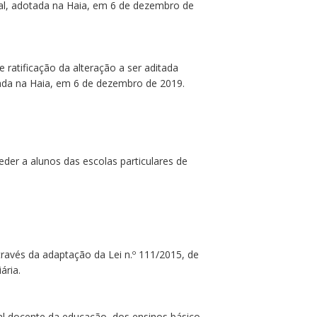
onal, adotada na Haia, em 6 de dezembro de
 ratificação da alteração a ser aditada
otada na Haia, em 6 de dezembro de 2019.
eder a alunos das escolas particulares de
través da adaptação da Lei n.º 111/2015, de
ária.
al docente da educação, dos ensinos básico