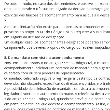
De todo o modo, no caso dos descendentes, é possível a exone
cinco anos desde o trânsito em julgado da decisão de designaçã
exercício das funções de acompanhamento para as quais o desce
9
.
A mesma limitação não existe para os demais acompanhantes, q
previstos no artigo 1934.º do Código Civil ou requerer a sua subst
em julgado da decisão de designação.
Em qualquer caso, os acompanhantes designados poderão sempre
cumprimento dos deveres próprios do cargo ou revelem inaptidão 
5. Do mandato com vista a acompanhamento
Nos termos do disposto no artigo 156.º do Código Civil, o maior
acompanhamento, celebrar um contrato de mandato para a gestão
celebrado com ou sem poderes de representação.
O mandato celebrado seguirá o regime geral deste tipo de contrato,
devendo, não obstante, especificar os direitos envolvidos e o âm
A possibilidade de celebração de mandato com vista a acompanham
legislador à vontade e autonomia do maior. A relevância desta vo
3 do artigo 156.º do Código Civil, quando se prevê que o conteú
em parte, pelo tribunal que decreta o acompanhamento. Assim, e ap
das soluções consagradas no contrato de mandato quando o impe