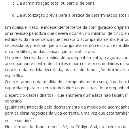
Da administração total ou parcial de bens;
Da autorização prévia para a prática de determinados atos 
Em qualquer caso, e independentemente da configuração originá
uma revisão periódica que deverá ocorrer, no mínimo, de cinco em
estabelecida na sentença que decreta o acompanhamento. Por outr
necessidade, prevê-se que o acompanhamento cessa ou é modific
ou a modificação das causas que o justificaram.
Uma vez decretada a medida de acompanhamento, o agora acomp
acompanhante dentro dos limites e para os efeitos definidos na 
concreto da medida decretada, os atos de disposição de imóveis c
específica.
O decretamento da medida de acompanhamento será, à partida, ir
capacidade para o exercício dos direitos pessoais do acompanhado
1
o exercício destes direitos - que enumera numa lista não taxativa
contrário.
Igualmente intocada pelo decretamento da medida de acompanha
para celebrar negócios da vida corrente, uma vez que esta também 
11
nesse sentido
.
Nos termos do disposto no 146.º, do Código Civil, no exercício d