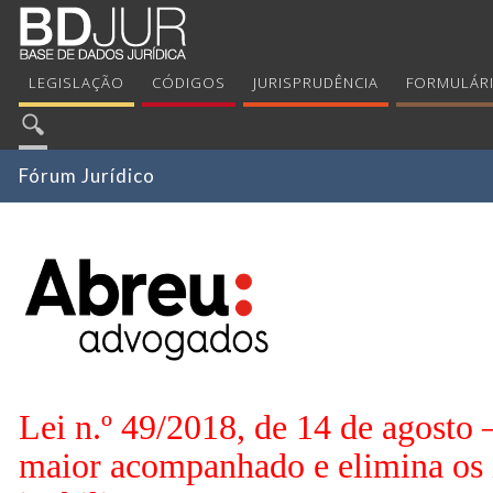
LEGISLAÇÃO
CÓDIGOS
JURISPRUDÊNCIA
FORMULÁR
Fórum Jurídico
Lei n.º 49/2018, de 14 de agosto 
maior acompanhado e elimina os in