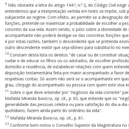
9
Não obstante a letra do artigo 144.º, n.º 2, do Código Civil exig
entendemos que a interpretação vertida em texto se impõe, sob 
subjacente ao regime. Com efeito, ao permitir-se a designação 
funções, pretende-se maximizar a probabilidade de escolher a pe
concreto da sua vida. Assim sendo, o juízo sobre a idoneidade de
acompanhante não poderá desligar-se das concretas funções que
e por estas razões, também o descendente que se pretenda exoner
outro descendente existir que seja idóneo para substituí-lo no exe
10
Constam desta lista os direitos "de casar ou de constituir situaç
cuidar e de educar os filhos ou os adotados, de escolher profissão
domicílio e residência, de estabelecer relações com quem entender
disposição testamentária feita por maior acompanhado a favor 
respetivas contas. Só assim não será se o acompanhante em quest
grau, cônjuge do acompanhado ou pessoa com quem este viva em
11
Sobre o que deve entender por "negócios da vida corrente" p
Mafalda Miranda
Barbosa
, op. cit., p. 65, que entende que os "ne
generalidade das pessoas celebra ou para satisfação do dia-a-dia
quotidiano, fazem ainda parte do ordinário da vida".
12
Mafalda Miranda
Barbosa
, op. cit., p. 61.
13
Conforme bem notou o Conselho Superior da Magistratura no s