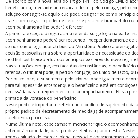
De acordo com a nova letra do artigo 141.º do Código Civil, o a
beneficiar ou, mediante autorização deste, pelo cônjuge, pelo uni
solução consagra-se aquilo que pode designar-se como princípio
este, como regra, o poder de decidir se pretende tirar partido 
acompanhamento lhe poderá oferecer.
A primeira exceção à regra acima referida surge logo na parte fina
acompanhamento poderá ser requerido, independentemente de auto
se-nos que o legislador atribuiu ao Ministério Público a prerrogati
decisão pessoalíssima sobre a oportunidade e necessidade do 
de difícil justificação à luz dos princípios basilares do novo regime 
Nas situações em que, em face das circunstâncias, o beneficiário
referida, o tribunal pode, a pedido cônjuge, do unido de facto, ou d
Por outro lado, o suprimento pelo tribunal pode igualmente ocorr
para tal, apesar de entender que o beneficiário está em condições
necessária para o requerimento do acompanhamento. Nesta poss
primazia da vontade do beneficiário.
Neste ponto é importante referir que o pedido de suprimento da 
próprio pedido de decretamento de medida(s) de acompanhamento,
da eficiência processual.
Numa última nota, cabe também mencionar que o acompanhament
anterior à maioridade, para produzir efeitos a partir desta. Nest
impossibilitado de exercer, plena, pessoal e conscientemente, os