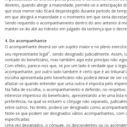
deveres, quando atingir a maioridade, permite-se a antecipação
que esse menor não ficará desprotegido durante período de te
em que atingirá a maioridade e o momento em que seria decre
Sendo requerido o acompanhamento dentro do ano anterior à maior
manter-se-ão até ao trânsito em julgado da sentença que o decre
4. Do acompanhante
O acompanhante deverá ser um sujeito maior e no pleno exercício d
7
seu representante legal
, sendo designado judicialmente. Assim, 
vontade do beneficiário, mas também aqui este princípio não vigora
Com efeito, parece-nos que, se por um lado é verdade que o legisla
acompanhante, por outro lado também é certo que é ao tribunal
escolha apresentada pelo beneficiário não poderá deixar de ser co
afastar-se quando entender que uma outra é imposta pelo imperios
Na falta de escolha, o acompanhamento é deferido, no respetivo
interesse imperioso do beneficiário, apresentando a lei uma lista 
preferência, na qual se incluem o cônjuge não separado, judicialme
entre outros. No limite, poderá ser designado como acompanhant
Note-se que podem ser designados vários acompanhantes, com di
especificadas.
Uma vez designados, o cônjuge, os descendentes ou os ascenden