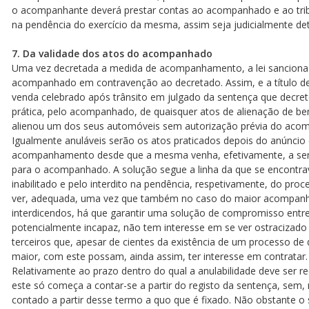
o acompanhante deverá prestar contas ao acompanhado e ao tri
na pendência do exercício da mesma, assim seja judicialmente de
7. Da validade dos atos do acompanhado
Uma vez decretada a medida de acompanhamento, a lei sanciona c
acompanhado em contravenção ao decretado. Assim, e a título de
venda celebrado após trânsito em julgado da sentença que decre
prática, pelo acompanhado, de quaisquer atos de alienação de b
alienou um dos seus automóveis sem autorização prévia do aco
Igualmente anuláveis serão os atos praticados depois do anúncio
acompanhamento desde que a mesma venha, efetivamente, a ser d
para o acompanhado. A solução segue a linha da que se encontrava
inabilitado e pelo interdito na pendência, respetivamente, do proc
ver, adequada, uma vez que também no caso do maior acompanh
interdicendos, há que garantir uma solução de compromisso entre 
potencialmente incapaz, não tem interesse em se ver ostracizado 
terceiros que, apesar de cientes da existência de um processo 
maior, com este possam, ainda assim, ter interesse em contratar.
Relativamente ao prazo dentro do qual a anulabilidade deve ser requ
este só começa a contar-se a partir do registo da sentença, sem, 
contado a partir desse termo a quo que é fixado. Não obstante o 