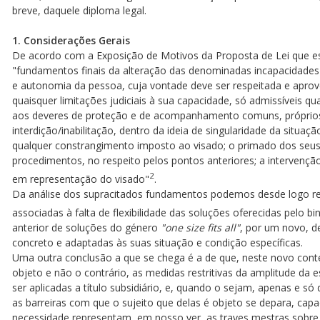
breve, daquele diploma legal.
1. Considerações Gerais
De acordo com a Exposição de Motivos da Proposta de Lei que est
"fundamentos finais da alteração das denominadas incapacidades do
e autonomia da pessoa, cuja vontade deve ser respeitada e aprovei
quaisquer limitações judiciais à sua capacidade, só admissíveis 
aos deveres de proteção e de acompanhamento comuns, próprios de
interdição/inabilitação, dentro da ideia de singularidade da situaç
qualquer constrangimento imposto ao visado; o primado dos seus i
procedimentos, no respeito pelos pontos anteriores; a intervençã
2
em representação do visado"
.
Da análise dos supracitados fundamentos podemos desde logo retir
associadas à falta de flexibilidade das soluções oferecidas pelo bi
anterior de soluções do género
"one size fits all"
, por um novo, d
concreto e adaptadas às suas situação e condição específicas.
Uma outra conclusão a que se chega é a de que, neste novo cont
objeto e não o contrário, as medidas restritivas da amplitude da
ser aplicadas a título subsidiário, e, quando o sejam, apenas e só
as barreiras com que o sujeito que delas é objeto se depara, capac
necessidade representam, em nosso ver, as traves mestras sobr