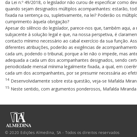
da Lei n.º 49/2018, o legislador não curou de especificar como
quando sejam designados múltiplos acompanhantes: estarão, todos
fixada na sentença ou, supletivamente, na lei? Poderão os múltip
cumprimento àquela obrigação?
Apesar do silêncio do legislador, parece-nos que, também aqui, 
subjacente à solução legal e que, na nossa perspetiva, é clarame
contacto mínimo necessário ao cabal exercício da sua função. A
diferentes atribuições, poderão as exigências de acompanhamento 
cada um, podendo o tribunal, porque a lei não o impede, mas ante
adequada a cada um dos acompanhantes designados, sendo certo qu
periodicidade mensal mínima legalmente fixada, a qual, em coerê
cada um dos acompanhantes, por se presumir necessária ao efeti
14
Desenvolvidamente sobre esta questão, veja-se Mafalda Mira
15
Neste sentido, com argumentos ponderosos, Mafalda Mirand
© 2020 Edições Almedina, SA - Todos os direitos reservados