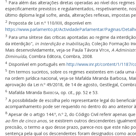
1
Para além das alterações diretas operadas ao nível dos regimes ju
especificamente previstos e regulamentados, respetivamente, nos ar
último diploma legal sofre, ainda, alterações reflexas, impostas
2
Proposta de Lei n.º 110/XIII, disponível em
https://www.parlamento.pt/ActividadeParlamentar/Paginas/Detalh
3
Para uma síntese das críticas apontadas ao regime da interdição
da interdição",
in Interdição e Inabilitação
, Coleção Formação Inici
Mais desenvolvidamente, veja-se Paula Távora
Vítor
,
A Administr
Diminuída
, Coimbra Editora, Coimbra, 2008.
4
Disponível em português em
http://www.inr.pt/content/1/1187/
5
Em termos sucintos, sobre os regimes existentes em cada uma de
na ordem jurídica nacional, veja-se Mafalda Miranda Barbosa, M
aprovação da Lei n.º 49/2018, de 14 de agosto, Gestlegal, Coimbra
6
Mafalda Miranda
Barbosa
, op. cit., pp. 52 e 53.
7
A possibilidade de escolha pelo representante legal do benefic
acompanhamento pode ser requerido no dentro do ano anterior à m
8
Apesar de o artigo 144.º, n.º 2, do Código Civil referir apenas 
ao fim de cinco anos,
se existirem outros descendentes igualment
precisão, o termo a quo desse prazo, parece-nos que este não po
sentença pela qual os descendentes foram designados como ac