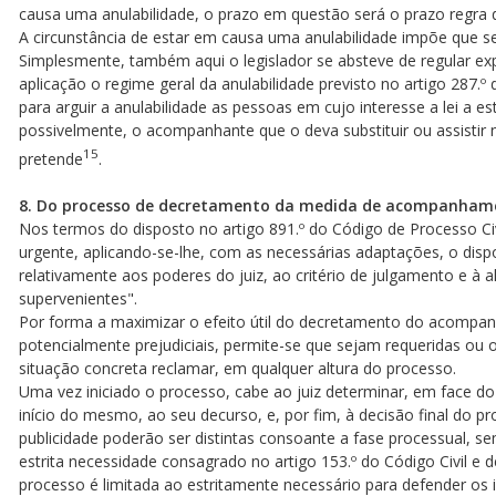
causa uma anulabilidade, o prazo em questão será o prazo regra d
A circunstância de estar em causa uma anulabilidade impõe que se
Simplesmente, também aqui o legislador se absteve de regular ex
aplicação o regime geral da anulabilidade previsto no artigo 287.º
para arguir a anulabilidade as pessoas em cujo interesse a lei a
possivelmente, o acompanhante que o deva substituir ou assistir n
15
pretende
.
8. Do processo de decretamento da medida de acompanham
Nos termos do disposto no artigo 891.º do Código de Processo C
urgente, aplicando-se-lhe, com as necessárias adaptações, o disp
relativamente aos poderes do juiz, ao critério de julgamento e à
supervenientes".
Por forma a maximizar o efeito útil do decretamento do acompa
potencialmente prejudiciais, permite-se que sejam requeridas ou
situação concreta reclamar, em qualquer altura do processo.
Uma vez iniciado o processo, cabe ao juiz determinar, em face do
início do mesmo, ao seu decurso, e, por fim, à decisão final do p
publicidade poderão ser distintas consoante a fase processual, s
estrita necessidade consagrado no artigo 153.º do Código Civil e 
processo é limitada ao estritamente necessário para defender os i