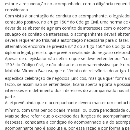
estar e a recuperação do acompanhado, com a diligência requerid
considerada.
Com vista à orientação da conduta do acompanhante, o legislad
conteúdo positivo, no artigo 150.º do Código Civil, uma norma d
dever de se abster de agir em conflito de interesses com o acom
situação de conflito de interesses, o acompanhante deverá abster
deverá requerer ao tribunal a autorização necessária para o faze
alternativos encontra-se prevista n.º 2 do artigo 150.º do Código Ci
diploma legal, preceito que prevê a invalidade do negócio celebr
Apesar de o legislador não definir o que se deve entender por "con
150.º do Código Civil, e não obstante a norma remissiva que é o n
Mafalda Miranda
Barbosa
, que o "âmbito de relevância do artigo 
específica celebração de negócios jurídicos, mas qualquer forma 
facto, se assim não se entendesse, ficaria aberta a porta à possi
interesses em detrimento dos interesses do acompanhado nas si
parte.
A lei prevê ainda que o acompanhante deverá manter um contact
mínimo, com uma periodicidade mensal, ou outra periodicidade qu
Mais se deve referir que o exercício das funções de acompanhan
despesas, consoante a condição do acompanhado e a do acompan
acompanhante não é absoluta e, por essa razão e por forma a per