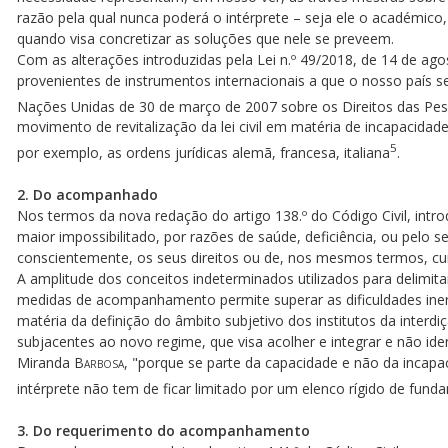
razão pela qual nunca poderá o intérprete – seja ele o académico, 
quando visa concretizar as soluções que nele se preveem.
Com as alterações introduzidas pela Lei n.º 49/2018, de 14 de ag
provenientes de instrumentos internacionais a que o nosso país
Nações Unidas de 30 de março de 2007 sobre os Direitos das Pes
movimento de revitalização da lei civil em matéria de incapacidad
5
por exemplo, as ordens jurídicas alemã, francesa, italiana
.
2. Do acompanhado
Nos termos da nova redação do artigo 138.º do Código Civil, intr
maior impossibilitado, por razões de saúde, deficiência, ou pelo 
conscientemente, os seus direitos ou de, nos mesmos termos, cu
A amplitude dos conceitos indeterminados utilizados para delimita
medidas de acompanhamento permite superar as dificuldades inere
matéria da definição do âmbito subjetivo dos institutos da interd
subjacentes ao novo regime, que visa acolher e integrar e não iden
Miranda
Barbosa
, "porque se parte da capacidade e não da incapac
intérprete não tem de ficar limitado por um elenco rígido de fun
3. Do requerimento do acompanhamento