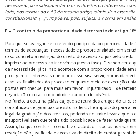
necessário para salvaguardar outros direitos ou interesses con
lado, nos termos do n.º 3 do mesmo artigo, ‘diminuir a extensão
constitucionais’. […]”. Impõe-se, pois, sujeitar a norma em anál
E – O controlo da proporcionalidade decorrente do artigo 18º
Para que se averigue se o referido princípio da proporcionalidade
termos de adequação, necessidade e proporcionalidade em sentid
caso concreto a restrição do direito do acesso ao juiz pelo credor
imprimir ao processo da insolvência (nessa fase). E, sendo certo
da necessidade, já tal não acontece com a proporcionalidade em 
protegem os interesses que o processo visa servir, nomeadamente
caso, as finalidades do processo enquanto meio de execução univ
postas em cheque, para mais em favor – injustificado – de terce
negociação direta com o administrador da insolvência.
No fundo, a doutrina (clássica) que se retira dos artigos do CIRE s
constituição de garantias previsto na lei civil e importado para a 
legal da graduação dos créditos, podendo no limite levar a que o 
insuportável sem que tenha tido possibilidade de fazer nada quant
Assim, há que concluir – como faz o acórdão – que as normas em
restrição não justificada e excessiva do direito do credor garantid