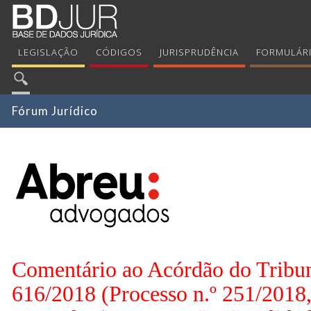
LEGISLAÇÃO
CÓDIGOS
JURISPRUDÊNCIA
FORMULÁR
Fórum Jurídico
Comentário ao Acórdão do Tribun
616/2018 (Processo n.º 251/2018,