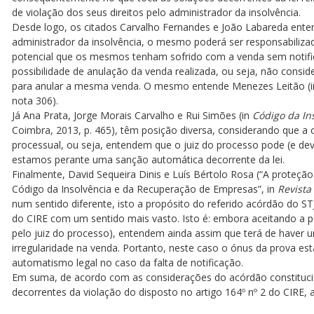
de violação dos seus direitos pelo administrador da insolvência.
Desde logo, os citados Carvalho Fernandes e João Labareda enten
administrador da insolvência, o mesmo poderá ser responsabiliza
potencial que os mesmos tenham sofrido com a venda sem notifica
possibilidade de anulação da venda realizada, ou seja, não conside
para anular a mesma venda. O mesmo entende Menezes Leitão (
nota 306).
Já Ana Prata, Jorge Morais Carvalho e Rui Simões (in
Código da In
Coimbra, 2013, p. 465), têm posição diversa, considerando que a 
processual, ou seja, entendem que o juiz do processo pode (e de
estamos perante uma sanção automática decorrente da lei.
Finalmente, David Sequeira Dinis e Luís Bértolo Rosa (“A proteção
Código da Insolvência e da Recuperação de Empresas”, in
Revista
num sentido diferente, isto a propósito do referido acórdão do ST
do CIRE com um sentido mais vasto. Isto é: embora aceitando a p
pelo juiz do processo), entendem ainda assim que terá de haver 
irregularidade na venda. Portanto, neste caso o ónus da prova e
automatismo legal no caso da falta de notificação.
Em suma, de acordo com as considerações do acórdão constituciona
decorrentes da violação do disposto no artigo 164º nº 2 do CIRE, a