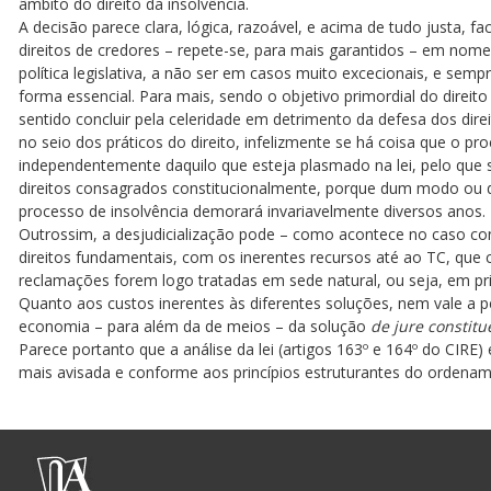
âmbito do direito da insolvência.
A decisão parece clara, lógica, razoável, e acima de tudo justa, 
direitos de credores – repete-se, para mais garantidos – em nome
política legislativa, a não ser em casos muito excecionais, e semp
forma essencial. Para mais, sendo o objetivo primordial do direito
sentido concluir pela celeridade em detrimento da defesa dos di
no seio dos práticos do direito, infelizmente se há coisa que o pro
independentemente daquilo que esteja plasmado na lei, pelo que
direitos consagrados constitucionalmente, porque dum modo ou do
processo de insolvência demorará invariavelmente diversos anos.
Outrossim, a desjudicialização pode – como acontece no caso conc
direitos fundamentais, com os inerentes recursos até ao TC, que
reclamações forem logo tratadas em sede natural, ou seja, em pri
Quanto aos custos inerentes às diferentes soluções, nem vale a 
economia – para além da de meios – da solução
de jure constitu
Parece portanto que a análise da lei (artigos 163º e 164º do CIRE) 
mais avisada e conforme aos princípios estruturantes do ordenam