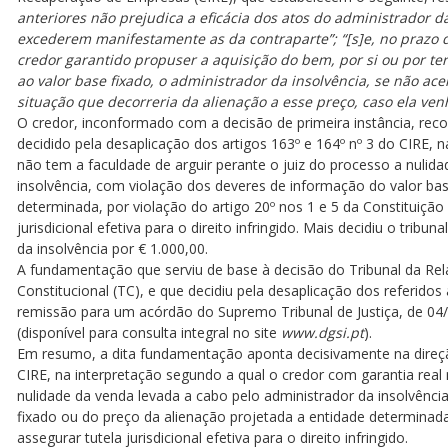
anteriores não prejudica a eficácia dos atos do administrador d
excederem manifestamente as da contraparte”; “[s]e, no prazo
credor garantido propuser a aquisição do bem, por si ou por ter
ao valor base fixado, o administrador da insolvência, se não acei
situação que decorreria da alienação a esse preço, caso ela venh
O credor, inconformado com a decisão de primeira instância, rec
decidido pela desaplicação dos artigos 163º e 164º nº 3 do CIRE, 
não tem a faculdade de arguir perante o juiz do processo a nulid
insolvência, com violação dos deveres de informação do valor bas
determinada, por violação do artigo 20º nos 1 e 5 da Constituição
jurisdicional efetiva para o direito infringido. Mais decidiu o trib
da insolvência por € 1.000,00.
A fundamentação que serviu de base à decisão do Tribunal da Rel
Constitucional (TC), e que decidiu pela desaplicação dos referidos 
remissão para um acórdão do Supremo Tribunal de Justiça, de 04
(disponível para consulta integral no site
www.dgsi.pt
).
Em resumo, a dita fundamentação aponta decisivamente na direção
CIRE, na interpretação segundo a qual o credor com garantia real 
nulidade da venda levada a cabo pelo administrador da insolvênci
fixado ou do preço da alienação projetada a entidade determinada
assegurar tutela jurisdicional efetiva para o direito infringido.