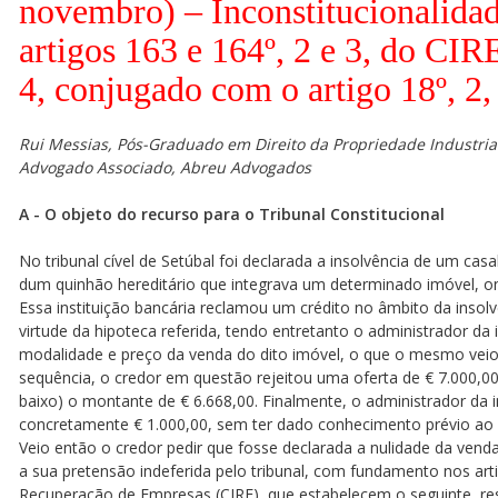
novembro) – Inconstitucionalida
artigos 163 e 164º, 2 e 3, do CIRE
4, conjugado com o artigo 18º, 2
Rui Messias, Pós-Graduado em Direito da Propriedade Industrial
Advogado Associado, Abreu Advogados
A - O objeto do recurso para o Tribunal Constitucional
No tribunal cível de Setúbal foi declarada a insolvência de um c
dum quinhão hereditário que integrava um determinado imóvel, on
Essa instituição bancária reclamou um crédito no âmbito da insol
virtude da hipoteca referida, tendo entretanto o administrador da 
modalidade e preço da venda do dito imóvel, o que o mesmo veio
sequência, o credor em questão rejeitou uma oferta de € 7.000,0
baixo) o montante de € 6.668,00. Finalmente, o administrador da in
concretamente € 1.000,00, sem ter dado conhecimento prévio ao c
Veio então o credor pedir que fosse declarada a nulidade da venda,
a sua pretensão indeferida pelo tribunal, com fundamento nos art
Recuperação de Empresas (CIRE), que estabelecem o seguinte, r