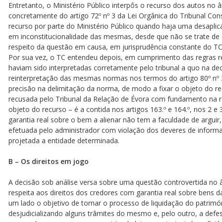
Entretanto, o Ministério Público interpôs o recurso dos autos no 
concretamente do artigo 72º nº 3 da Lei Orgânica do Tribunal Cons
recurso por parte do Ministério Público quando haja uma desapl
em inconstitucionalidade das mesmas, desde que não se trate de 
respeito da questão em causa, em jurisprudência constante do TC
Por sua vez, o TC entendeu depois, em cumprimento das regras re
haviam sido interpretadas corretamente pelo tribunal a quo na dec
reinterpretação das mesmas normas nos termos do artigo 80º n
precisão na delimitação da norma, de modo a fixar o objeto do re
recusada pelo Tribunal da Relação de Évora com fundamento na res
objeto do recurso – é a contida nos artigos 163.º e 164.º, nos 2 e
garantia real sobre o bem a alienar não tem a faculdade de arguir,
efetuada pelo administrador com violação dos deveres de informa
projetada a entidade determinada.
B – Os direitos em jogo
A decisão sob análise versa sobre uma questão controvertida no 
respeita aos direitos dos credores com garantia real sobre bens 
um lado o objetivo de tornar o processo de liquidação do patrimón
desjudicializando alguns trâmites do mesmo e, pelo outro, a defes