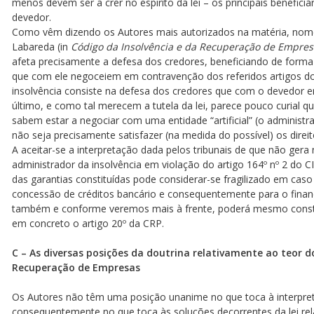
menos devem ser a crer no espirito da lei – os principais benefici
devedor.
Como vêm dizendo os Autores mais autorizados na matéria, nom
Labareda (in
Código da Insolvência e da Recuperação de Empre
afeta precisamente a defesa dos credores, beneficiando de forma i
que com ele negoceiem em contravenção dos referidos artigos do 
insolvência consiste na defesa dos credores que com o devedor e
último, e como tal merecem a tutela da lei, parece pouco curial que
sabem estar a negociar com uma entidade “artificial” (o administr
não seja precisamente satisfazer (na medida do possível) os direit
A aceitar-se a interpretação dada pelos tribunais de que não ger
administrador da insolvência em violação do artigo 164º nº 2 do 
das garantias constituídas pode considerar-se fragilizado em caso 
concessão de créditos bancário e consequentemente para o fin
também e conforme veremos mais à frente, poderá mesmo constitu
em concreto o artigo 20º da CRP.
C – As diversas posições da doutrina relativamente ao teor do
Recuperação de Empresas
Os Autores não têm uma posição unanime no que toca à interpret
consequentemente no que toca às soluções decorrentes da lei re